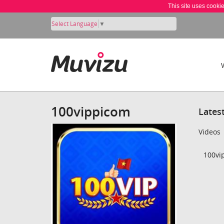
This site uses cooki
Select Language
▼
100vippicom
Lates
Videos
100vi