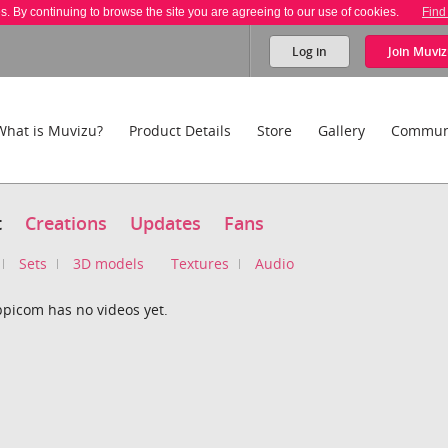
es. By continuing to browse the site you are agreeing to our use of cookies.
Find
Log in
Join
Muviz
What is Muvizu?
Product Details
Store
Gallery
Commun
t
Creations
Updates
Fans
Sets
3D models
Textures
Audio
ppicom has no videos yet.