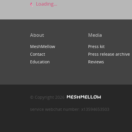
Loading...
About
Media
MeshMellow
Press kit
Contact
Press release archive
Education
Reviews
© Copyright 2026
service webchat number: x13594653503