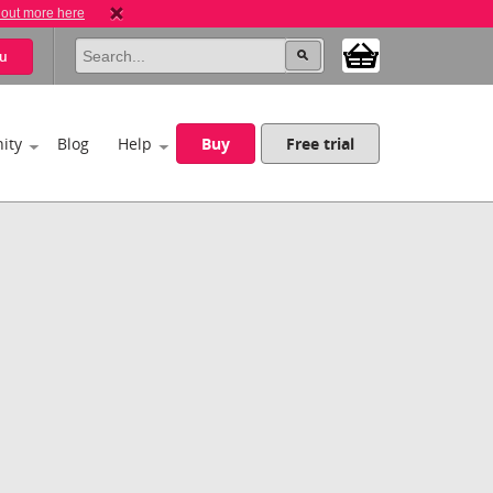
 out more here
u
ity
Blog
Help
Buy
Free trial