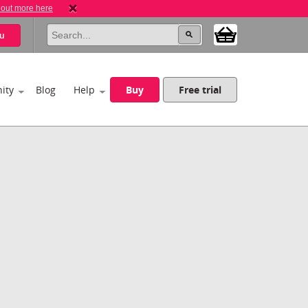
 out more here
u
ity
Blog
Help
Buy
Free trial