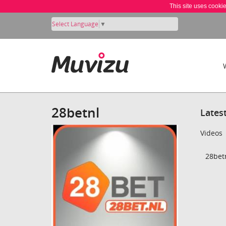
This site uses cooki
Select Language
▼
28betnl
Lates
Videos
28betn