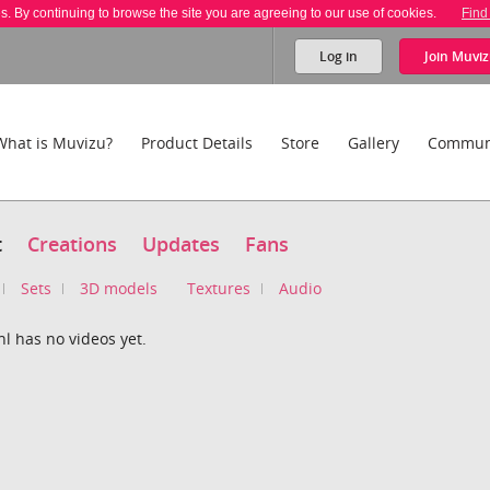
es. By continuing to browse the site you are agreeing to our use of cookies.
Find
Log in
Join
Muviz
What is Muvizu?
Product Details
Store
Gallery
Commun
t
Creations
Updates
Fans
Sets
3D models
Textures
Audio
l has no videos yet.