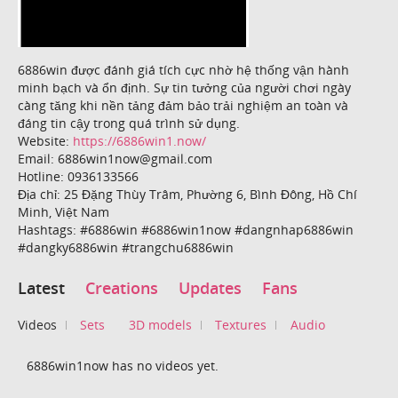
6886win được đánh giá tích cực nhờ hệ thống vận hành
minh bạch và ổn định. Sự tin tưởng của người chơi ngày
càng tăng khi nền tảng đảm bảo trải nghiệm an toàn và
đáng tin cậy trong quá trình sử dụng.
Website:
https://6886win1.now/
Email: 6886win1now@gmail.com
Hotline: 0936133566
Địa chỉ: 25 Đặng Thùy Trâm, Phường 6, Bình Đông, Hồ Chí
Minh, Việt Nam
Hashtags: #6886win #6886win1now #dangnhap6886win
#dangky6886win #trangchu6886win
Latest
Creations
Updates
Fans
Videos
Sets
3D models
Textures
Audio
6886win1now has no videos yet.