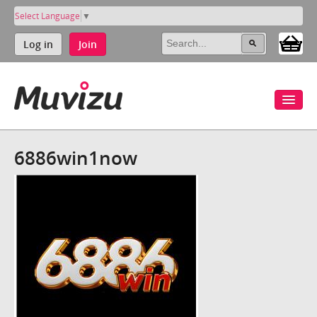
Select Language
▼
Log in
Join
6886win1now