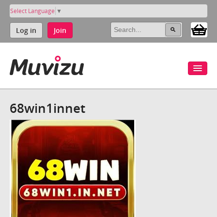
Select Language
▼
Log in
Join
68win1innet