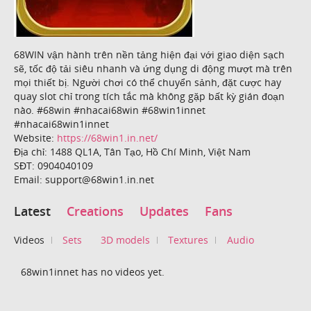
68WIN vận hành trên nền tảng hiện đại với giao diện sạch
sẽ, tốc độ tải siêu nhanh và ứng dụng di động mượt mà trên
mọi thiết bị. Người chơi có thể chuyển sảnh, đặt cược hay
quay slot chỉ trong tích tắc mà không gặp bất kỳ gián đoạn
nào. #68win #nhacai68win #68win1innet
#nhacai68win1innet
Website:
https://68win1.in.net/
Địa chỉ: 1488 QL1A, Tân Tạo, Hồ Chí Minh, Việt Nam
SĐT: 0904040109
Email: support@68win1.in.net
Latest
Creations
Updates
Fans
Videos
Sets
3D models
Textures
Audio
68win1innet has no videos yet.