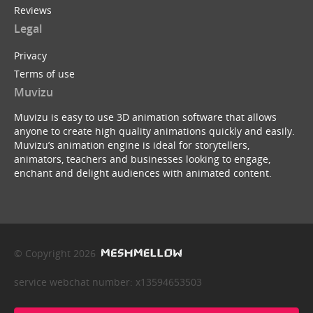
Reviews
Legal
Privacy
Terms of use
Muvizu
Muvizu is easy to use 3D animation software that allows
anyone to create high quality animations quickly and easily.
Muvizu’s animation engine is ideal for storytellers,
animators, teachers and businesses looking to engage,
enchant and delight audiences with animated content.
© Copyright 2026
service webchat number: x13594653503