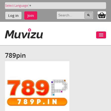
Select Language
▼
Log in
Join
789pin