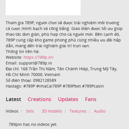
Tham gia 789P, người chơi sẽ được trải nghiệm môi trường
cá cược minh bạch và công bằng. Giao diện được tối ưu giúp
thao tác đơn giản, phù hợp cho cả người mới. Bên cạnh đó,
789P cung cấp kho game phong phú cùng nhiều ưu đãi hấp
dẫn, mang đến trải nghiệm giải trí trọn vẹn.
Thông tin liên hệ:
Website:
https://789p.in/
Email: support@789p.in
Địa chỉ: 168 Trần Thị Năm, Tân Chánh Hiệp, Trung Mỹ Tây,
Hồ Chí Minh 70000, Vietnam
Số điện thoại: 0982128589
Hastags: #789P #nhaCai789P #789Pbet #789Pcasin
Latest
Creations
Updates
Fans
Videos
Sets
3D models
Textures
Audio
789pin has no videos yet.