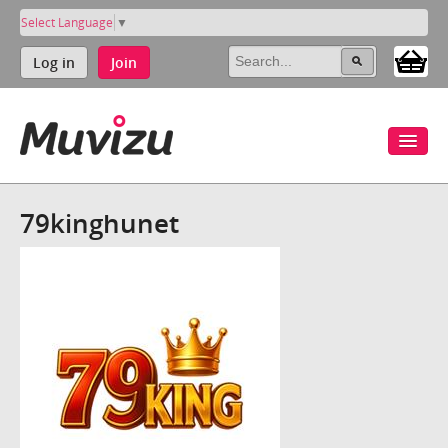
Select Language
▼
Log in
Join
79kinghunet