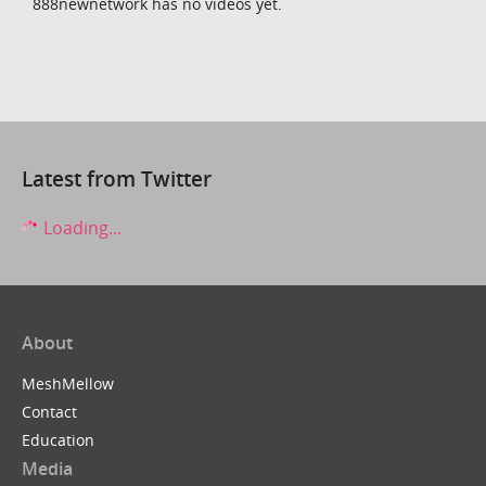
888newnetwork has no videos yet.
Latest from Twitter
Loading...
About
MeshMellow
Contact
Education
Media