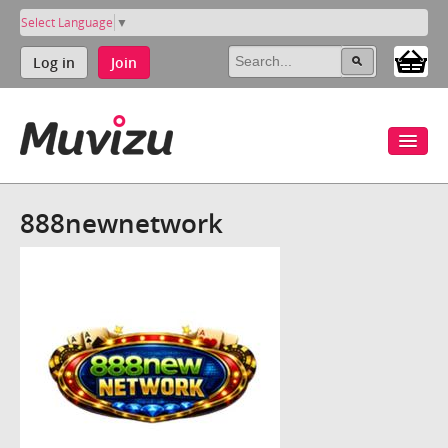
Select Language
▼
Log in
Join
888newnetwork