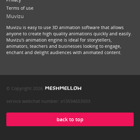
Terms of use
Muvizu
Muvizu is easy to use 3D animation software that allows
anyone to create high quality animations quickly and easily.
Muvizu’s animation engine is ideal for storytellers,
animators, teachers and businesses looking to engage,
enchant and delight audiences with animated content.
© Copyright 2026
service webchat number: x13594653503
back to top