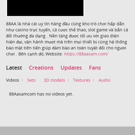
88AA là nhà cái uy tín hàng đầu cùng kho trò chơi hấp dẫn
như casino trực tuyến, cá cược thể thao, slot game và bắn cá
đổi thưởng đa dạng . Nền tảng được tối ưu với giao diện
hiện đại, vận hành mượt mà trên mọi thiết bị cùng hệ thống
bảo mật tiên tiến giúp đảm bảo an toàn tuyệt đối cho người
chơi . Bên cạnh đó, Website:
https://88aasam.com/
Latest
Creations
Updates
Fans
Videos
Sets
3D models
Textures
Audio
88Aasamcom has no videos yet.