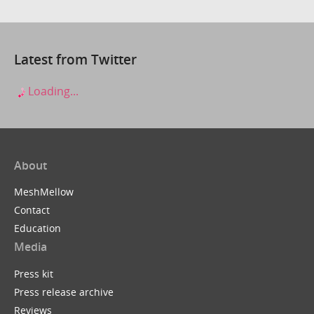
Latest from Twitter
Loading...
About
MeshMellow
Contact
Education
Media
Press kit
Press release archive
Reviews