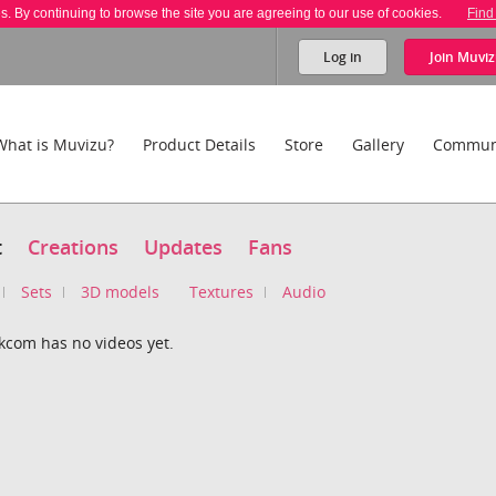
es. By continuing to browse the site you are agreeing to our use of cookies.
Find
Log in
Join
Muviz
What is Muvizu?
Product Details
Store
Gallery
Commun
t
Creations
Updates
Fans
Sets
3D models
Textures
Audio
kcom has no videos yet.