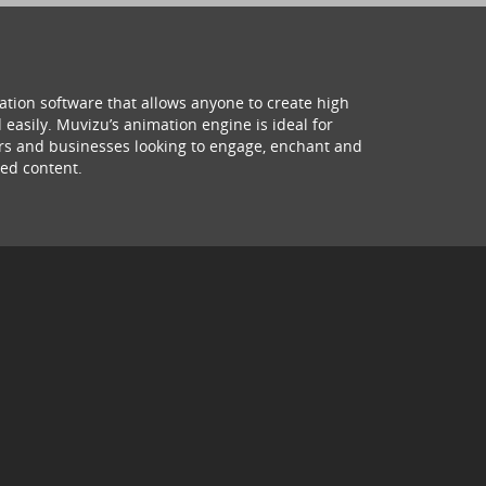
ation software that allows anyone to create high
 easily. Muvizu’s animation engine is ideal for
hers and businesses looking to engage, enchant and
ed content.