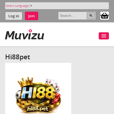
Select Language
▼
Log in
Join
Hi88pet