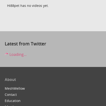
Hi88pet has no videos yet.
Latest from Twitter
Loading...
About
MeshMellow
Contact
Education