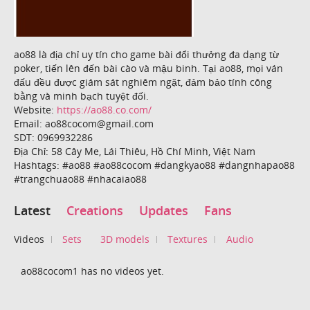
ao88 là địa chỉ uy tín cho game bài đổi thưởng đa dạng từ
poker, tiến lên đến bài cào và mậu binh. Tại ao88, mọi ván
đấu đều được giám sát nghiêm ngặt, đảm bảo tính công
bằng và minh bạch tuyệt đối.
Website:
https://ao88.co.com/
Email: ao88cocom@gmail.com
SDT: 0969932286
Địa Chỉ: 58 Cây Me, Lái Thiêu, Hồ Chí Minh, Việt Nam
Hashtags: #ao88 #ao88cocom #dangkyao88 #dangnhapao88
#trangchuao88 #nhacaiao88
Latest
Creations
Updates
Fans
Videos
Sets
3D models
Textures
Audio
ao88cocom1 has no videos yet.