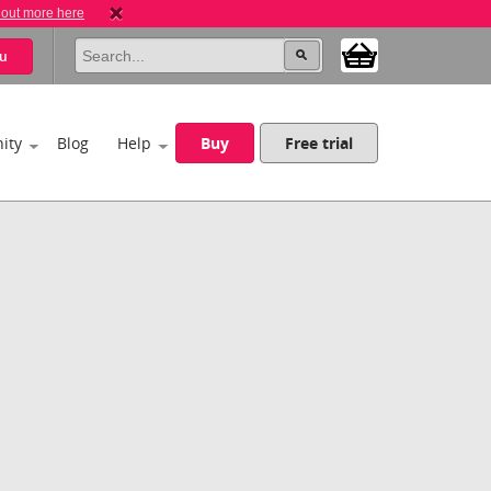
 out more here
u
ity
Blog
Help
Buy
Free trial