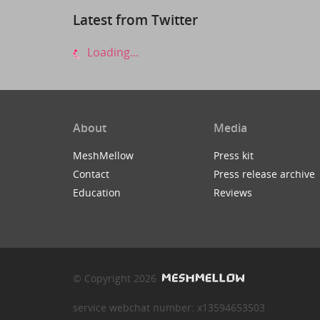
Latest from Twitter
Loading...
About
Media
MeshMellow
Press kit
Contact
Press release archive
Education
Reviews
© Copyright 2026
service webchat number: x13594653503