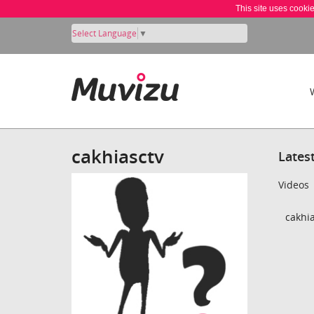
This site uses cooki
Select Language
▼
cakhiasctv
Lates
Videos
cakhia