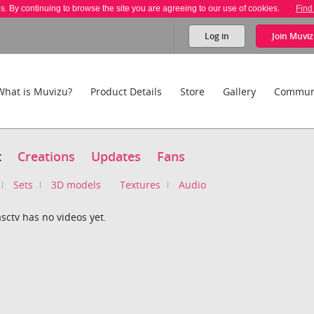
es. By continuing to browse the site you are agreeing to our use of cookies.
Find
Log in
Join
Muviz
What is Muvizu?
Product Details
Store
Gallery
Commun
t
Creations
Updates
Fans
Sets
3D models
Textures
Audio
sctv has no videos yet.