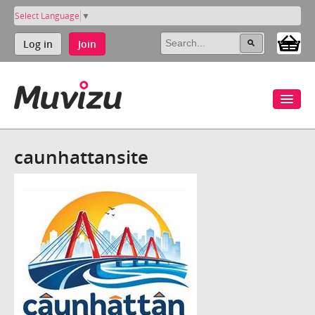
Select Language
▼
Log in
Join
caunhattansite