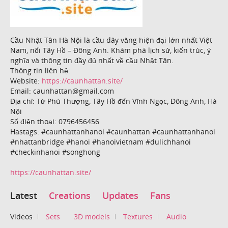
Cầu Nhật Tân Hà Nội là cầu dây văng hiện đại lớn nhất Việt
Nam, nối Tây Hồ – Đông Anh. Khám phá lịch sử, kiến trúc, ý
nghĩa và thông tin đầy đủ nhất về cầu Nhật Tân.
Thông tin liên hệ:
Website:
https://caunhattan.site/
Email: caunhattan@gmail.com
Địa chỉ: Từ Phú Thượng, Tây Hồ đến Vĩnh Ngọc, Đông Anh, Hà
Nội
Số điện thoại: 0796456456
Hastags: #caunhattanhanoi #caunhattan #caunhattanhanoi
#nhattanbridge #hanoi #hanoivietnam #dulichhanoi
#checkinhanoi #songhong
https://caunhattan.site/
Latest
Creations
Updates
Fans
Videos
Sets
3D models
Textures
Audio