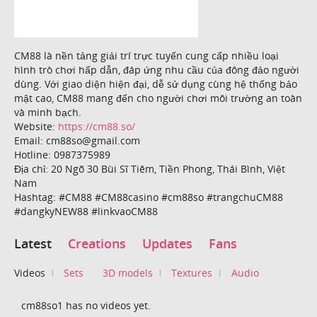
CM88 là nền tảng giải trí trực tuyến cung cấp nhiều loại
hình trò chơi hấp dẫn, đáp ứng nhu cầu của đông đảo người
dùng. Với giao diện hiện đại, dễ sử dụng cùng hệ thống bảo
mật cao, CM88 mang đến cho người chơi môi trường an toàn
và minh bạch.
Website:
https://cm88.so/
Email: cm88so@gmail.com
Hotline: 0987375989
Địa chỉ: 20 Ngõ 30 Bùi Sĩ Tiêm, Tiền Phong, Thái Bình, Việt
Nam
Hashtag: #CM88 #CM88casino #cm88so #trangchuCM88
#dangkyNEW88 #linkvaoCM88
Latest
Creations
Updates
Fans
Videos
Sets
3D models
Textures
Audio
cm88so1 has no videos yet.