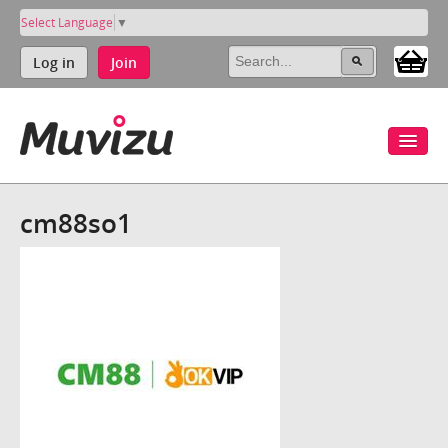
Select Language
▼
Log in
Join
cm88so1