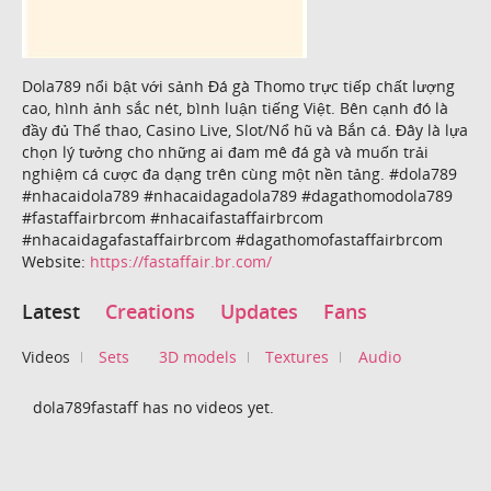
Dola789 nổi bật với sảnh Đá gà Thomo trực tiếp chất lượng
cao, hình ảnh sắc nét, bình luận tiếng Việt. Bên cạnh đó là
đầy đủ Thể thao, Casino Live, Slot/Nổ hũ và Bắn cá. Đây là lựa
chọn lý tưởng cho những ai đam mê đá gà và muốn trải
nghiệm cá cược đa dạng trên cùng một nền tảng. #dola789
#nhacaidola789 #nhacaidagadola789 #dagathomodola789
#fastaffairbrcom #nhacaifastaffairbrcom
#nhacaidagafastaffairbrcom #dagathomofastaffairbrcom
Website:
https://fastaffair.br.com/
Latest
Creations
Updates
Fans
Videos
Sets
3D models
Textures
Audio
dola789fastaff has no videos yet.