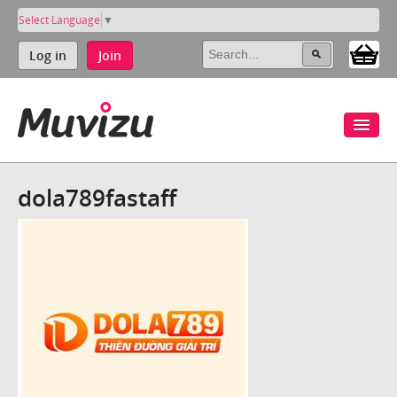
Select Language
▼
Log in
Join
dola789fastaff