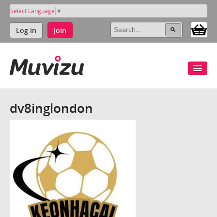
Select Language
▼
Log in
Join
dv8inglondon