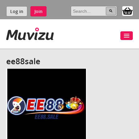
Log in
Join
ee88sale