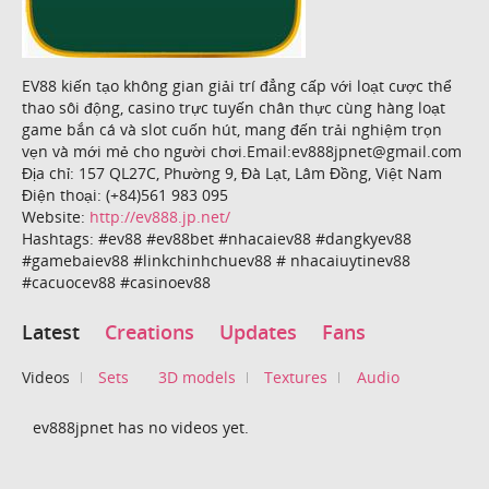
EV88 kiến tạo không gian giải trí đẳng cấp với loạt cược thể
thao sôi động, casino trực tuyến chân thực cùng hàng loạt
game bắn cá và slot cuốn hút, mang đến trải nghiệm trọn
vẹn và mới mẻ cho người chơi.Email:ev888jpnet@gmail.com
Địa chỉ: 157 QL27C, Phường 9, Đà Lạt, Lâm Đồng, Việt Nam
Điện thoại: (+84)561 983 095
Website:
http://ev888.jp.net/
Hashtags: #ev88 #ev88bet #nhacaiev88 #dangkyev88
#gamebaiev88 #linkchinhchuev88 # nhacaiuytinev88
#cacuocev88 #casinoev88
Latest
Creations
Updates
Fans
Videos
Sets
3D models
Textures
Audio
ev888jpnet has no videos yet.