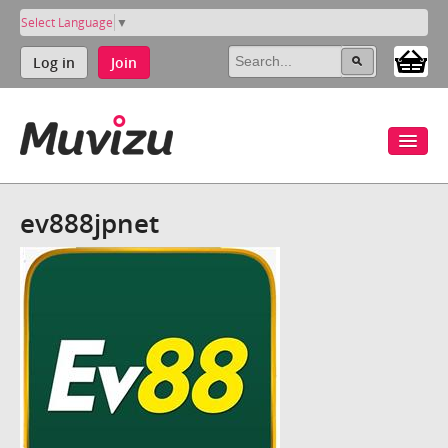
Select Language
▼
Log in
Join
ev888jpnet