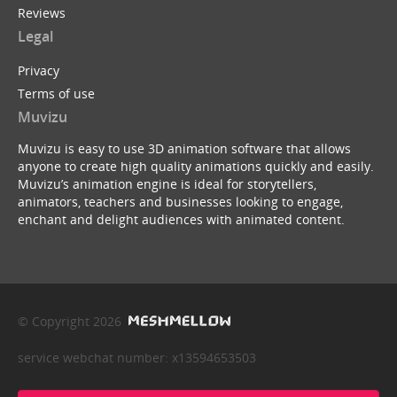
Reviews
Legal
Privacy
Terms of use
Muvizu
Muvizu is easy to use 3D animation software that allows
anyone to create high quality animations quickly and easily.
Muvizu’s animation engine is ideal for storytellers,
animators, teachers and businesses looking to engage,
enchant and delight audiences with animated content.
© Copyright 2026
service webchat number: x13594653503