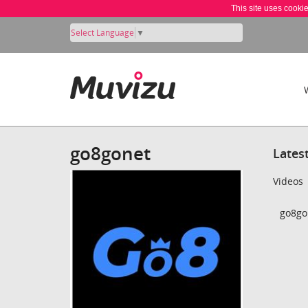
This site uses cooki
Select Language
▼
go8gonet
Lates
Videos
go8go