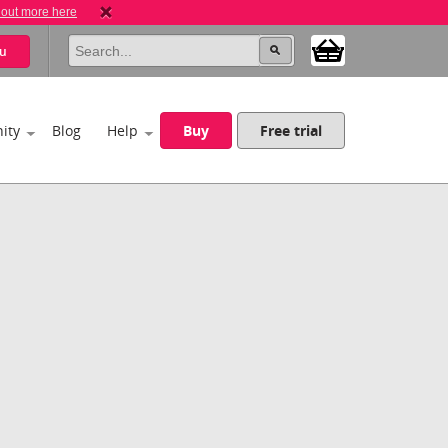
 out more here
u
ity
Blog
Help
Buy
Free trial