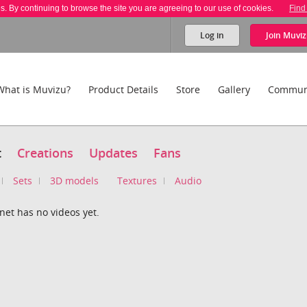
es. By continuing to browse the site you are agreeing to our use of cookies.
Find
Log in
Join
Muviz
What is Muvizu?
Product Details
Store
Gallery
Commun
t
Creations
Updates
Fans
Sets
3D models
Textures
Audio
net has no videos yet.