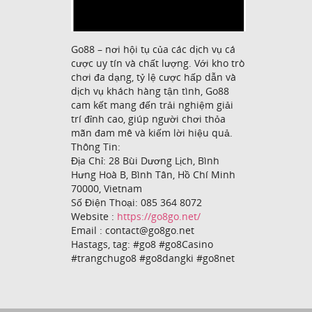
Go88 – nơi hội tụ của các dịch vụ cá
cược uy tín và chất lượng. Với kho trò
chơi đa dạng, tỷ lệ cược hấp dẫn và
dịch vụ khách hàng tận tình, Go88
cam kết mang đến trải nghiệm giải
trí đỉnh cao, giúp người chơi thỏa
mãn đam mê và kiếm lời hiệu quả.
Thông Tin:
Địa Chỉ: 28 Bùi Dương Lịch, Bình
Hưng Hoà B, Bình Tân, Hồ Chí Minh
70000, Vietnam
Số Điện Thoại: 085 364 8072
Website :
https://go8go.net/
Email : contact@go8go.net
Hastags, tag: #go8 #go8Casino
#trangchugo8 #go8dangki #go8net