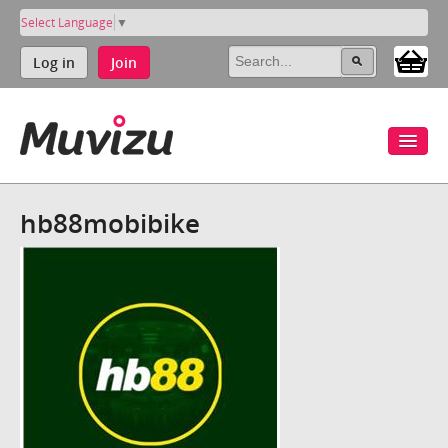
Select Language
▼
Log in
Join
hb88mobibike