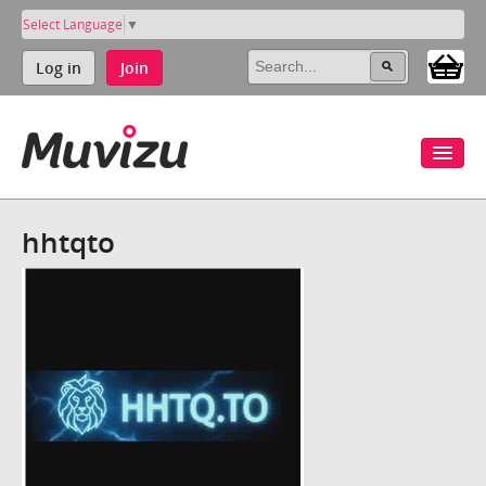
Select Language
▼
Log in
Join
hhtqto