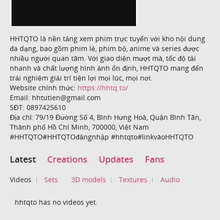
HHTQTO là nền tảng xem phim trực tuyến với kho nội dung
đa dạng, bao gồm phim lẻ, phim bộ, anime và series được
nhiều người quan tâm. Với giao diện mượt mà, tốc độ tải
nhanh và chất lượng hình ảnh ổn định, HHTQTO mang đến
trải nghiệm giải trí tiện lợi mọi lúc, mọi nơi.
Website chính thức:
https://hhtq.to/
Email: hhtutien@gmail.com
SĐT: 0897425610
Địa chỉ: 79/19 Đường Số 4, Bình Hưng Hoà, Quận Bình Tân,
Thành phố Hồ Chí Minh, 700000, Việt Nam
#HHTQTO#HHTQTOđăngnhập #hhtqto#linkvàoHHTQTO
Latest
Creations
Updates
Fans
Videos
Sets
3D models
Textures
Audio
hhtqto has no videos yet.