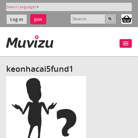
Select Language
▼
Log in
Join
keonhacai5fund1