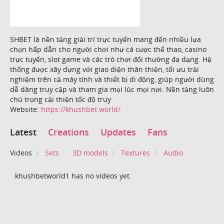
SHBET là nền tảng giải trí trực tuyến mang đến nhiều lựa
chọn hấp dẫn cho người chơi như cá cược thể thao, casino
trực tuyến, slot game và các trò chơi đổi thưởng đa dạng. Hệ
thống được xây dựng với giao diện thân thiện, tối ưu trải
nghiệm trên cả máy tính và thiết bị di động, giúp người dùng
dễ dàng truy cập và tham gia mọi lúc mọi nơi. Nền tảng luôn
chú trọng cải thiện tốc độ truy
Website:
https://khushbet.world/
Latest
Creations
Updates
Fans
Videos
Sets
3D models
Textures
Audio
khushbetworld1 has no videos yet.