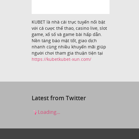
KUBET là nhà cái trực tuyến nổi bật
với cá cược thể thao, casino live, slot
game, xổ số và game bài hấp dẫn.
Nền tảng bảo mật tốt, giao dịch
nhanh cùng nhiều khuyến mãi giúp
người chơi tham gia thuận tiện tại
https://kubetkubet-xun.com/
Latest from Twitter
Loading...