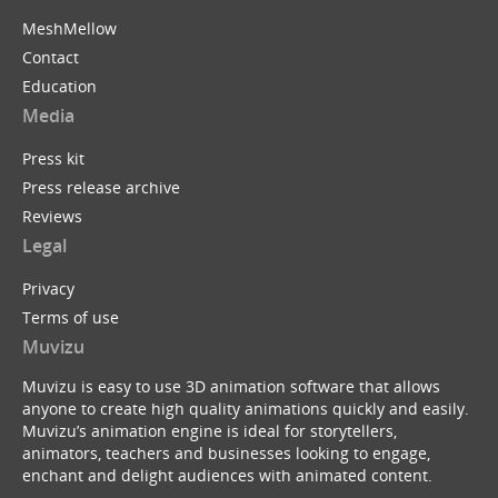
MeshMellow
Contact
Education
Media
Press kit
Press release archive
Reviews
Legal
Privacy
Terms of use
Muvizu
Muvizu is easy to use 3D animation software that allows
anyone to create high quality animations quickly and easily.
Muvizu’s animation engine is ideal for storytellers,
animators, teachers and businesses looking to engage,
enchant and delight audiences with animated content.