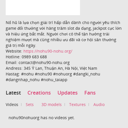
Nổ hũ là lựa chọn giải trí hấp dẫn dành cho người yêu thích
game đổi thưởng với hàng trăm slot đa dạng, jackpot cực lớn
và hiệu ứng bắt mắt. Người chơi có thể tận hưởng trải
nghiệm mượt mà cùng nhiều ưu đãi và cơ hội săn thưởng
giá trị mỗi ngày.
Website:
https://nohu90-nohu.org/
Hotline: 0989 683 688
Email: contact@nohu90-nohu.org
Andress: 345 Ỷ Lan, Thuận An, Hà Nội, Việt Nam
Hastag: #nohu #nohu90 #nohuorg #dangki_nohu
#dangnhap_nohu #nohu_taiapp
Latest
Creations
Updates
Fans
Videos
Sets
3D models
Textures
Audio
nohu90nohuorg has no videos yet.