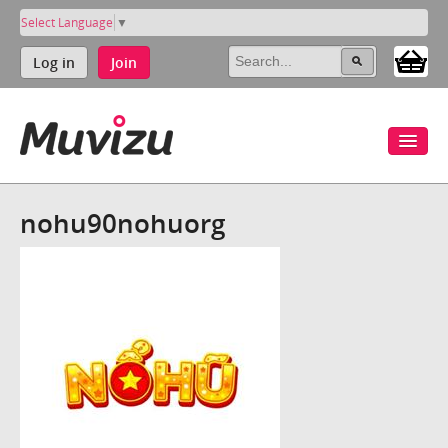
Select Language
▼
Log in
Join
nohu90nohuorg