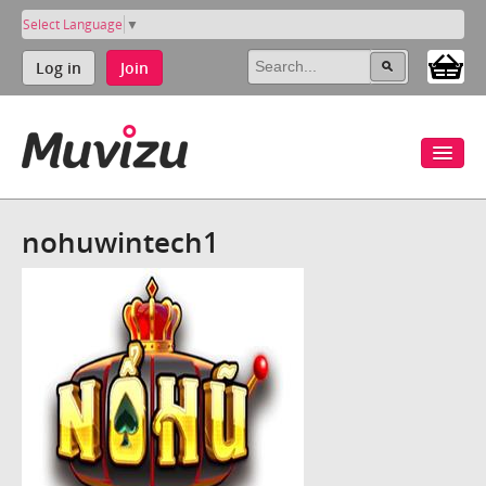
Select Language
▼
Log in
Join
nohuwintech1