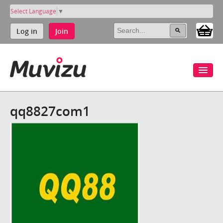
Select Language
▼
Log in
Join
qq8827com1