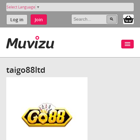
Select Language
▼
Log in
Join
taigo88ltd