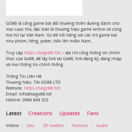
GO88 là cổng game bài đổi thưởng thiên đường dành cho
mọi cược thủ, đặc biệt là thương hiệu game online vô cùng
hot hit tại Việt Nam. Go 88 nổi tiếng với các trò game bài
như phỏm, liêng, poker, tiến lên miền Nam…
Truy cập
https://taigo88.ltd/
– địa chỉ cổng thông tin chính
thức của Go88, để lấy link tải Go88, link đăng ký, đăng nhập
và mọi thông tin chính thống.
Thông Tin Liên Hệ
Thương hiệu: TAI GO88 LTD
Website:
https://taigo88.ltd/
Email: info@taigo88.ltd
Hotline: 0984 849 323
Latest
Creations
Updates
Fans
Videos
Sets
3D models
Textures
Audio