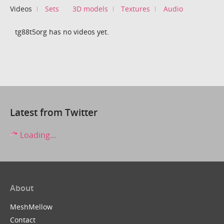
Videos
Sets
3D models
Textures
Audio
tg88t5org has no videos yet.
Latest from Twitter
Loading...
About
MeshMellow
Contact