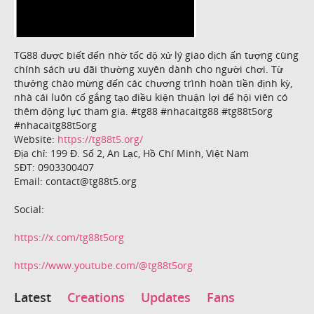
TG88 được biết đến nhờ tốc độ xử lý giao dịch ấn tượng cùng
chính sách ưu đãi thường xuyên dành cho người chơi. Từ
thưởng chào mừng đến các chương trình hoàn tiền định kỳ,
nhà cái luôn cố gắng tạo điều kiện thuận lợi để hội viên có
thêm động lực tham gia. #tg88 #nhacaitg88 #tg88t5org
#nhacaitg88t5org
Website:
https://tg88t5.org/
Địa chỉ: 199 Đ. Số 2, An Lạc, Hồ Chí Minh, Việt Nam
SĐT: 0903300407
Email: contact@tg88t5.org
Social:
https://x.com/tg88t5org
https://www.youtube.com/@tg88t5org
Latest
Creations
Updates
Fans