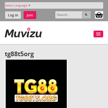
Select Language
▼
Log in
Join
tg88t5org