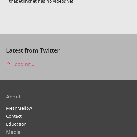
thabetlinknet has no videos yet.
Latest from Twitter
Loading...
About
MeshMellow
Contact
Education
Media