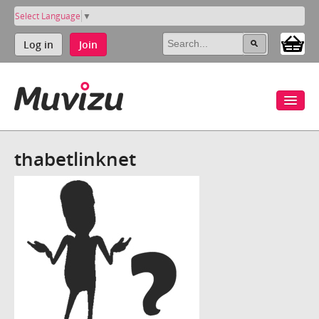
Select Language
▼
Log in
Join
thabetlinknet