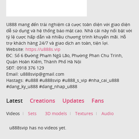
U888 mang đến trải nghiệm cá cược toàn diện với giao diện
dễ sử dụng và hệ thống bảo mật cao. Nhà cái này nổi bật với
tỷ lệ cược hấp dẫn và nhiều chương trình khuyến mãi. Hỗ
trợ khách hàng 24/7 và giao dịch an toàn, tiện lợi.
Website:
https://u888s.vip
ĐC: Số 6 Đường Phạm Ngũ Lão, Phường Phan Chu Trinh,
Quận Hoàn Kiếm, Thành Phố Hà Nội
SĐT: 0918 376 129
Email: u888svip@gmail.com
Hastags: #u888 #u888svip #u888_s_vip #nha_cai_u888
#dang_ky_u888 #dang_nhap_u888
Latest
Creations
Updates
Fans
Videos
Sets
3D models
Textures
Audio
u888svip has no videos yet.