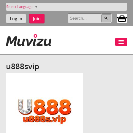
Select Language
▼
Log in
Join
u888svip