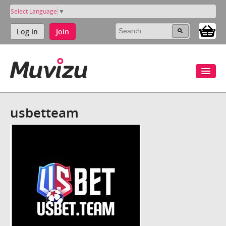
Select Language
▼
Log in
Join
usbetteam