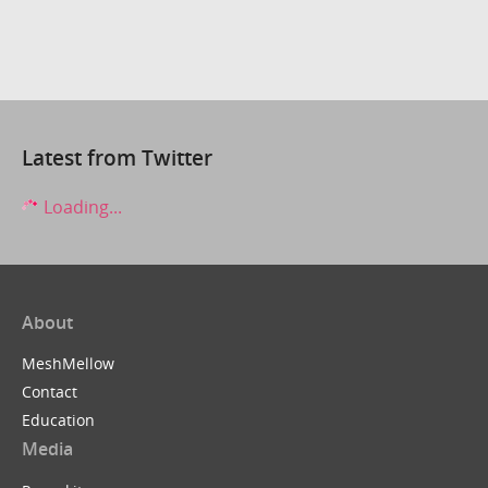
Latest from Twitter
Loading...
About
MeshMellow
Contact
Education
Media