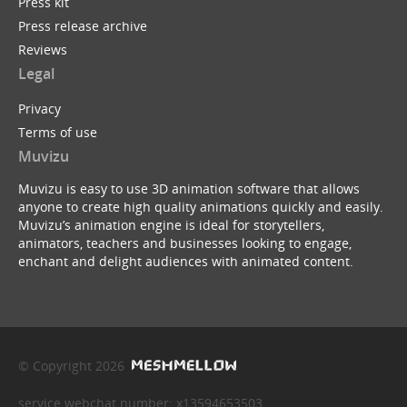
Press kit
Press release archive
Reviews
Legal
Privacy
Terms of use
Muvizu
Muvizu is easy to use 3D animation software that allows
anyone to create high quality animations quickly and easily.
Muvizu’s animation engine is ideal for storytellers,
animators, teachers and businesses looking to engage,
enchant and delight audiences with animated content.
© Copyright 2026
service webchat number: x13594653503