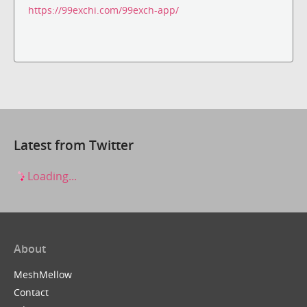
https://99exchi.com/99exch-app/
Latest from Twitter
Loading...
About
MeshMellow
Contact