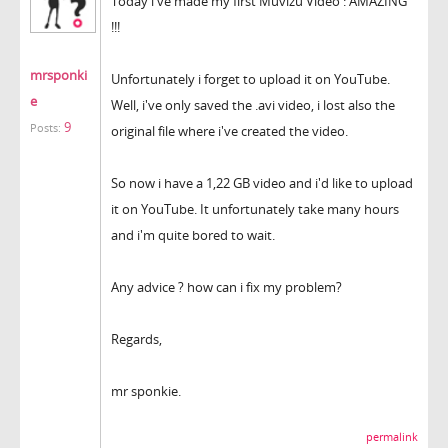
Today i've made my first Muvizu Video : AMAZING
!!!
mrsponki
Unfortunately i forget to upload it on YouTube.
e
Well, i've only saved the .avi video, i lost also the
9
Posts:
original file where i've created the video.
So now i have a 1,22 GB video and i'd like to upload
it on YouTube. It unfortunately take many hours
and i'm quite bored to wait.
Any advice ? how can i fix my problem?
Regards,
mr sponkie.
permalink