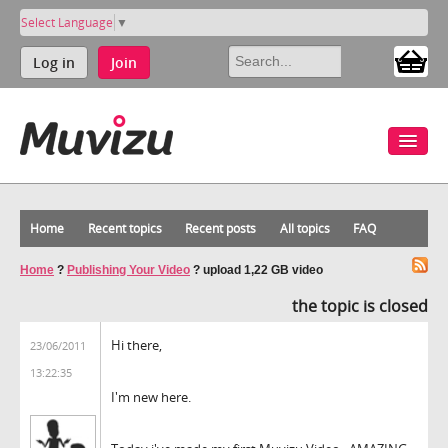
Select Language
▼
Log in
Join
Home
Recent topics
Recent posts
All topics
FAQ
Home
?
Publishing Your Video
?
upload 1,22 GB video
the topic is closed
Hi there,
23/06/2011
13:22:35
I'm new here.