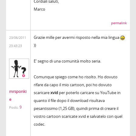
Cordiali saluti,
Marco
permalink
Grazie mille per avermi risposto nella mia lingua
23/06/2011
))
23:43:23
E' segno di una comunità molto seria.
Comunque spiego come ho risolto. Ho dovuto
rifare da capo il mio cartoon, poi ho dovuto
mrsponki
scaricare
xvid
per poterlo caricare su YouTube in
e
quanto il file dopo il download risultava
9
Posts:
pesantissimo (1,25 GB), quindi prima di creare il
vostro cartoon scaricate xvid e salvatelo con quel
codec.