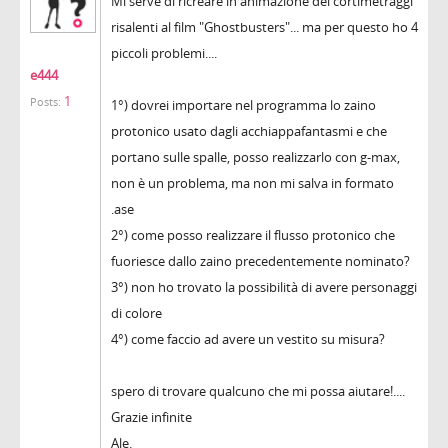
Mi serve di ricreare in animazione dei cortimetraggi
risalenti al film "Ghostbusters"... ma per questo ho 4
piccoli problemi....
e444
1
Posts:
1°) dovrei importare nel programma lo zaino
protonico usato dagli acchiappafantasmi e che
portano sulle spalle, posso realizzarlo con g-max,
non è un problema, ma non mi salva in formato
.ase
2°) come posso realizzare il flusso protonico che
fuoriesce dallo zaino precedentemente nominato?
3°) non ho trovato la possibilità di avere personaggi
di colore
4°) come faccio ad avere un vestito su misura?
spero di trovare qualcuno che mi possa aiutare!....
Grazie infinite
Ale.