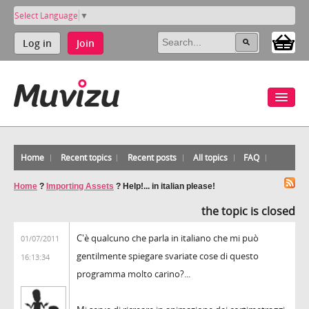
Select Language
▼
Log in
Join
Home
Recent topics
Recent posts
All topics
FAQ
Home
?
Importing Assets
?
Help!... in italian please!
the topic is closed
C'è qualcuno che parla in italiano che mi può
01/07/2011
gentilmente spiegare svariate cose di questo
16:13:34
programma molto carino?...