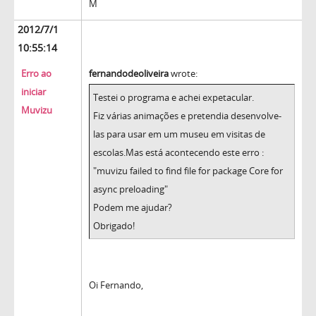
M
2012/7/1
10:55:14
Erro ao
fernandodeoliveira
wrote:
iniciar
Testei o programa e achei expetacular.
Muvizu
Fiz várias animações e pretendia desenvolve-
las para usar em um museu em visitas de
escolas.Mas está acontecendo este erro :
"muvizu failed to find file for package Core for
async preloading"
Podem me ajudar?
Obrigado!
Oi Fernando,