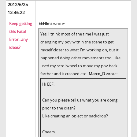
2012/6/25
13:46:22
Keep getting
EEFilmz
wrote:
this Fatal
Yes, I think most of the time I was just
Error...any
changing my pov within the scene to get
ideas?
myself closer to what I'm working on, but it
happened doing other movements too...like I
used my scrollwheel to move my pov back
farther and it crashed etc..
Marco_D
wrote:
Hi EEF,
Can you please tell us what you are doing
prior to the crash?
Like creating an object or backdrop?
Cheers,