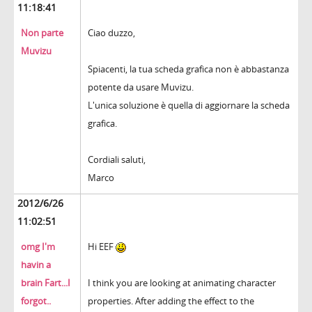
11:18:41
Non parte
Ciao duzzo,
Muvizu
Spiacenti, la tua scheda grafica non è abbastanza
potente da usare Muvizu.
L'unica soluzione è quella di aggiornare la scheda
grafica.
Cordiali saluti,
Marco
2012/6/26
11:02:51
omg I'm
Hi EEF
havin a
brain Fart...I
I think you are looking at animating character
forgot..
properties. After adding the effect to the