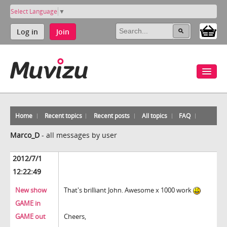
Select Language
▼
Log in
Join
Home
Recent topics
Recent posts
All topics
FAQ
Marco_D
-
all messages by user
2012/7/1
12:22:49
New show
That's brilliant John. Awesome x 1000 work
GAME in
GAME out
Cheers,