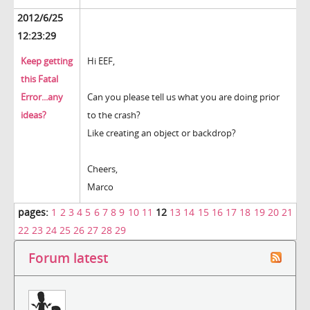
2012/6/25
12:23:29
Keep getting
Hi EEF,
this Fatal
Error...any
Can you please tell us what you are doing prior
ideas?
to the crash?
Like creating an object or backdrop?
Cheers,
Marco
pages:
1
2
3
4
5
6
7
8
9
10
11
12
13
14
15
16
17
18
19
20
21
22
23
24
25
26
27
28
29
Forum latest