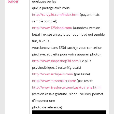
builder
quelques perles
que je partage avec vous
http://curvy3d.com/index.html
(payant mais
semble complet)
http://www.123dapp.com/
(autodesk version
beta) il existe un sculpteur pour ipad qui semble
fun, si vous
vous lancez dans 123d catch je vous conseil un
pied avec roulette pour votre appareil photo)
http://www.shapeshop3d.com/
(le plus
psychédélique, à tester!)(gratuit)
http://www.archipelis.com/
(pas testé)
http://www.meshmixer.com/
(pas testé)
http://www.livesforce.com/Easytoy_eng.html
(version essaie gratuite , sinon 59euros, permet
d'importer une
photo de référence)