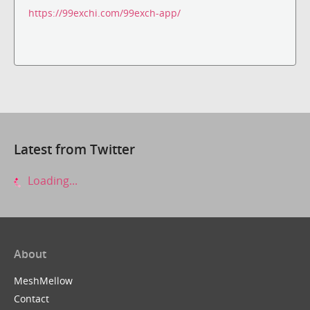
https://99exchi.com/99exch-app/
Latest from Twitter
Loading...
About
MeshMellow
Contact