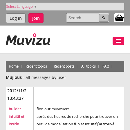
Select Language
▼
Log in
Join
Home
Recent topics
Recent posts
All topics
FAQ
Mujibus
-
all messages by user
2012/11/2
13:43:37
builder
Bonjour muvizuers
intuitif et
après des heures de recherche pour trouver un
inside
outil de modélisation fun et intuitif j'ai trouvé