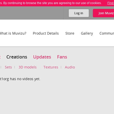
es. By continuing to browse the site you are agreeing to our use of cookies.
Find
Log in
Join
Muviz
What is Muvizu?
Product Details
Store
Gallery
Commun
t
Creations
Updates
Fans
Sets
3D models
Textures
Audio
t1org has no videos yet.