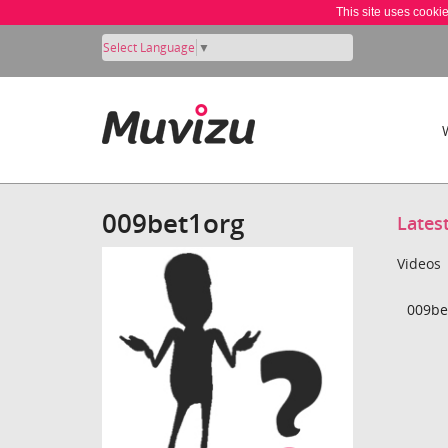
This site uses cooki
Select Language
▼
009bet1org
Lates
Videos
009be