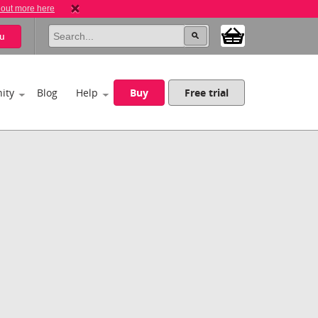
 out more here
u
ity
Blog
Help
Buy
Free trial