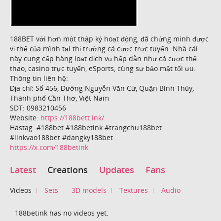
188BET với hơn một thập kỷ hoạt động, đã chứng minh được
vị thế của mình tại thị trường cá cược trực tuyến. Nhà cái
này cung cấp hàng loạt dịch vụ hấp dẫn như cá cược thể
thao, casino trực tuyến, eSports, cùng sự bảo mật tối ưu.
Thông tin liên hệ:
Địa chỉ: Số 456, Đường Nguyễn Văn Cừ, Quận Bình Thủy,
Thành phố Cần Thơ, Việt Nam
SDT: 0983210456
Website:
https://188bett.ink/
Hastag: #188bet #188betink #trangchu188bet
#linkvao188bet #dangky188bet
https://x.com/188betink
Latest
Creations
Updates
Fans
Videos
Sets
3D models
Textures
Audio
188betink has no videos yet.