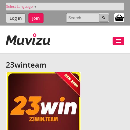
Select Language
▼
Log in
Join
23winteam