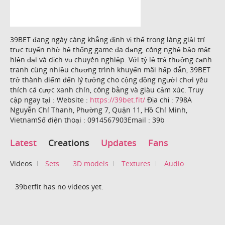
39BET đang ngày càng khẳng định vị thế trong làng giải trí
trực tuyến nhờ hệ thống game đa dạng, công nghệ bảo mật
hiện đại và dịch vụ chuyên nghiệp. Với tỷ lệ trả thưởng cạnh
tranh cùng nhiều chương trình khuyến mãi hấp dẫn, 39BET
trở thành điểm đến lý tưởng cho cộng đồng người chơi yêu
thích cá cược xanh chín, công bằng và giàu cảm xúc. Truy
cập ngay tại : Website :
https://39bet.fit/
Địa chỉ : 798A
Nguyễn Chí Thanh, Phường 7, Quận 11, Hồ Chí Minh,
VietnamSố điện thoại : 0914567903Email : 39b
Latest
Creations
Updates
Fans
Videos
Sets
3D models
Textures
Audio
39betfit has no videos yet.