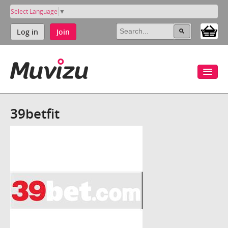
Select Language
▼
Log in
Join
39betfit