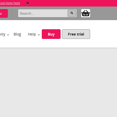
 out more here
u
ity
Blog
Help
Buy
Free trial