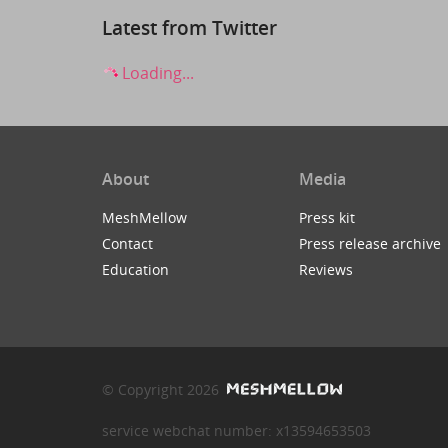
Latest from Twitter
Loading...
About
Media
MeshMellow
Press kit
Contact
Press release archive
Education
Reviews
© Copyright 2026
service webchat number: x13594653503