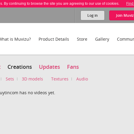
es. By continuing to browse the site you are agreeing to our use of cookies.
Find
Log in
Join
Muviz
What is Muvizu?
Product Details
Store
Gallery
Commun
t
Creations
Updates
Fans
Sets
3D models
Textures
Audio
uytincom has no videos yet.