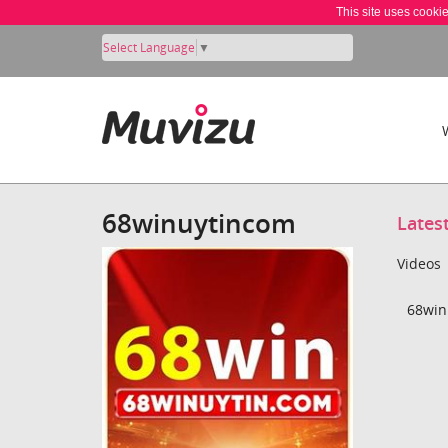
This site uses cooki
Select Language
▼
68winuytincom
Lates
Videos
68win