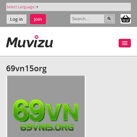
Select Language
▼
Log in
Join
69vn15org