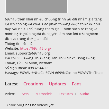
69vn15 triển khai nhiều chương trình ưu đãi nhằm gia tăng
lợi ích cho người chơi. Các phần thưởng được thiết kế phù
hợp với nhiều đối tượng tham gia. Chính sách rõ ràng và
minh bạch giúp người dùng yên tâm hơn khi trải nghiệm
dịch vụ trong thời gian dài.
Thông tin liên hệ:
Website:
https://69vn15.org/
Email: support@69vn15.org
Địa chỉ: 95 Dương Thị Giang, Tân Thới Nhất, Đông Hưng
Thuận, Hồ Chí Minh, Vietnam
Số điện thoại: 0983254469
Hastags: #69VN #NhaCai69VN #69VNCasino #69VNTheThao
Latest
Creations
Updates
Fans
Videos
Sets
3D models
Textures
Audio
69vn15org has no videos yet.