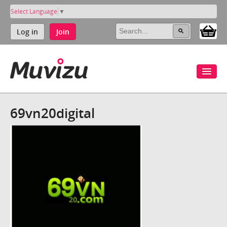
Select Language
▼
Log in
Join
69vn20digital