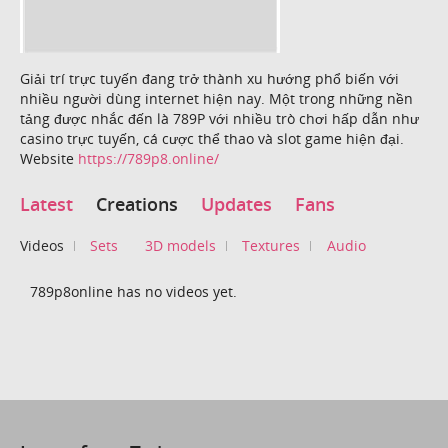
Giải trí trực tuyến đang trở thành xu hướng phổ biến với
nhiều người dùng internet hiện nay. Một trong những nền
tảng được nhắc đến là 789P với nhiều trò chơi hấp dẫn như
casino trực tuyến, cá cược thể thao và slot game hiện đại.
Website
https://789p8.online/
Latest
Creations
Updates
Fans
Videos
Sets
3D models
Textures
Audio
789p8online has no videos yet.