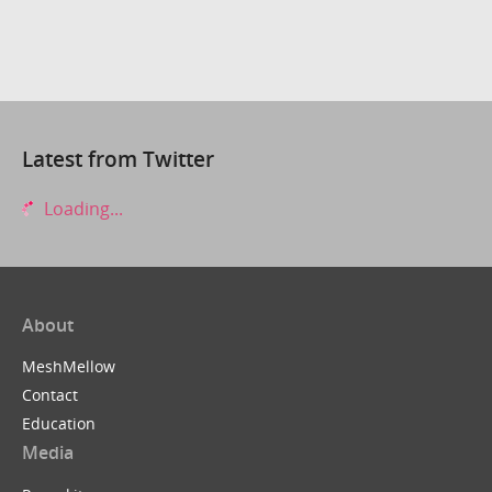
Latest from Twitter
Loading...
About
MeshMellow
Contact
Education
Media