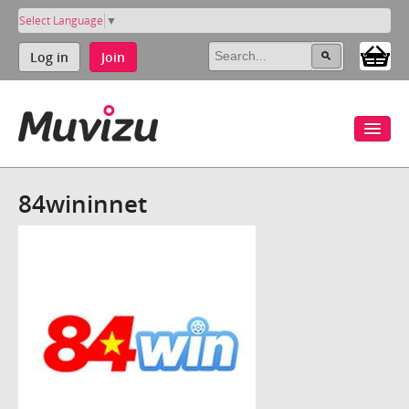
Select Language
▼
Log in
Join
84wininnet