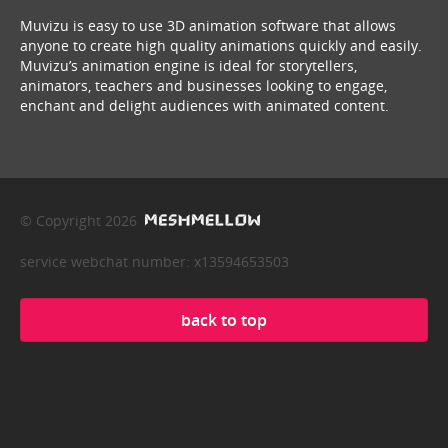
Muvizu is easy to use 3D animation software that allows
anyone to create high quality animations quickly and easily.
Muvizu’s animation engine is ideal for storytellers,
animators, teachers and businesses looking to engage,
enchant and delight audiences with animated content.
© Copyright 2026
service webchat number: x13594653503
back to top